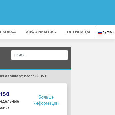
РКОВКА
ИНФОРМАЦИЯ
ГОСТИНИЦЫ
русский
Аэропорт Istanbul - IST:
158
Больше
едельные
информации
рейсы