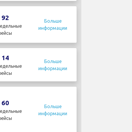
92
Больше
едельные
информации
рейсы
14
Больше
едельные
информации
рейсы
60
Больше
едельные
информации
рейсы