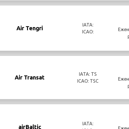
IATA:
Air Tengri
Ежен
ICAO:
IATA: TS
Air Transat
Ежен
ICAO: TSC
IATA:
airBaltic
Ежен