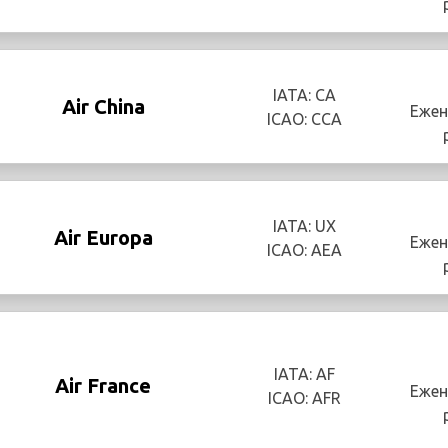
IATA: CA
Air China
Ежен
ICAO: CCA
IATA: UX
Air Europa
Ежен
ICAO: AEA
IATA: AF
Air France
Ежен
ICAO: AFR