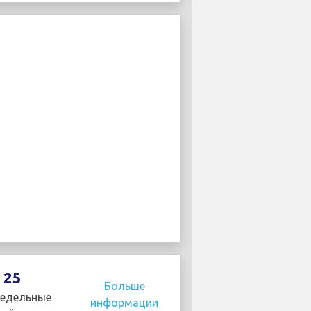
25
Больше
едельные
информации