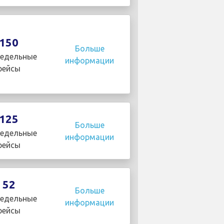
150
Больше
едельные
информации
рейсы
125
Больше
едельные
информации
рейсы
52
Больше
едельные
информации
рейсы