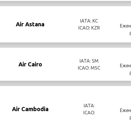
IATA: KC
Air Astana
Ежен
ICAO: KZR
IATA: SM
Air Cairo
Ежен
ICAO: MSC
IATA:
Air Cambodia
Ежен
ICAO: