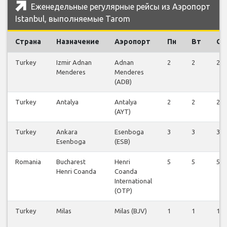
Еженедельные регулярные рейсы из Аэропорт
Istanbul, выполняемые Tarom
Страна
Назначение
Аэропорт
Пн
Вт
Ср
Turkey
Izmir Adnan
Adnan
2
2
2
Menderes
Menderes
(ADB)
Turkey
Antalya
Antalya
2
2
2
(AYT)
Turkey
Ankara
Esenboga
3
3
3
Esenboga
(ESB)
Romania
Bucharest
Henri
5
5
5
Henri Coanda
Coanda
International
(OTP)
Turkey
Milas
Milas (BJV)
1
1
1