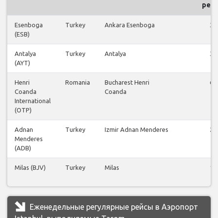
рей
Esenboga
Turkey
Ankara Esenboga
39
(ESB)
Antalya
Turkey
Antalya
35
(AYT)
Henri
Romania
Bucharest Henri
67
Coanda
Coanda
International
(OTP)
Adnan
Turkey
Izmir Adnan Menderes
24
Menderes
(ADB)
Milas (BJV)
Turkey
Milas
14
Еженедельные регулярные рейсы в Аэропорт