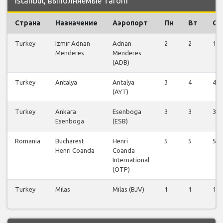
Istanbul, выполняемые Tarom
Страна
Назначение
Аэропорт
Пн
Вт
Ср
Turkey
Izmir Adnan
Adnan
2
2
1
Menderes
Menderes
(ADB)
Turkey
Antalya
Antalya
3
4
4
(AYT)
Turkey
Ankara
Esenboga
3
3
3
Esenboga
(ESB)
Romania
Bucharest
Henri
5
5
5
Henri Coanda
Coanda
International
(OTP)
Turkey
Milas
Milas (BJV)
1
1
1