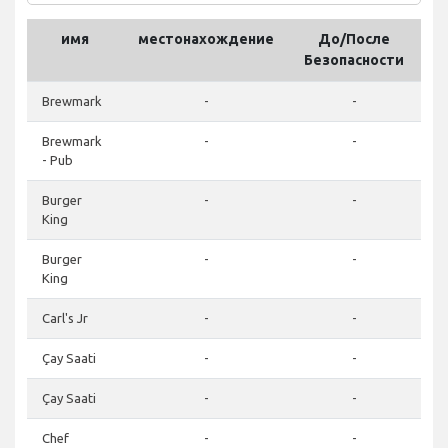
имя
местонахождение
До/После
Безопасности
р
Brewmark
-
-
Brewmark
-
-
- Pub
Burger
-
-
King
Burger
-
-
King
Carl's Jr
-
-
Çay Saati
-
-
Çay Saati
-
-
Chef
-
-