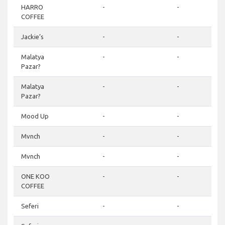
HARRO
-
-
COFFEE
Jackie’s
-
-
Malatya
-
-
Pazar?
Malatya
-
-
Pazar?
Mood Up
-
-
Mvnch
-
-
Mvnch
-
-
ONE KOO
-
-
COFFEE
Seferi
-
-