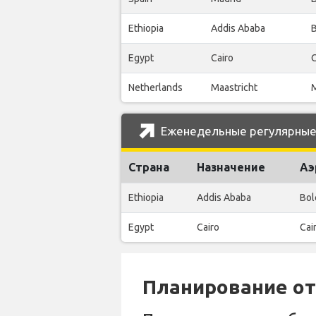
Ethiopia
Addis Ababa
B
Egypt
Cairo
C
Netherlands
Maastricht
M
Еженедельные регулярные ре
Страна
Назначение
Аэ
Ethiopia
Addis Ababa
Bol
Egypt
Cairo
Cai
Планирование отп