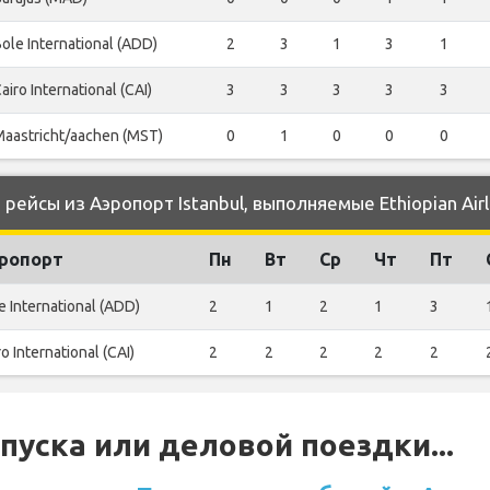
ole International (ADD)
2
3
1
3
1
airo International (CAI)
3
3
3
3
3
aastricht/aachen (MST)
0
1
0
0
0
йсы из Аэропорт Istanbul, выполняемые Ethiopian Airl
ропорт
Пн
Вт
Ср
Чт
Пт
e International (ADD)
2
1
2
1
3
ro International (CAI)
2
2
2
2
2
уска или деловой поездки...