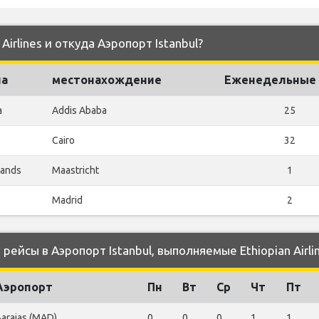
Airlines и откуда Аэропорт Istanbul?
на
местонахождение
Еженедельные 
a
Addis Ababa
25
Cairo
32
lands
Maastricht
1
Madrid
2
йсы в Аэропорт Istanbul, выполняемые Ethiopian Airli
Аэропорт
Пн
Вт
Ср
Чт
Пт
arajas (MAD)
0
0
0
1
1