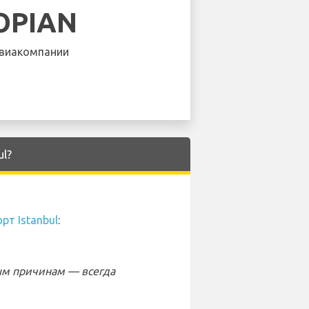
OPIAN
виакомпании
ul?
рт Istanbul
:
ым причинам — всегда