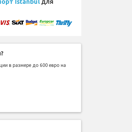
орт Istanbul
для
н?
ии в размере до 600 евро на