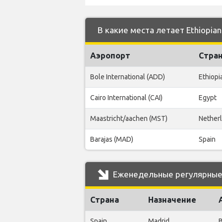
В какие места летает Ethiopian 
Аэропорт
Стра
Bole International (ADD)
Ethiopi
Cairo International (CAI)
Egypt
Maastricht/aachen (MST)
Nether
Barajas (MAD)
Spain
Еженедельные регулярные ре
Страна
Назначение
Spain
Madrid
B